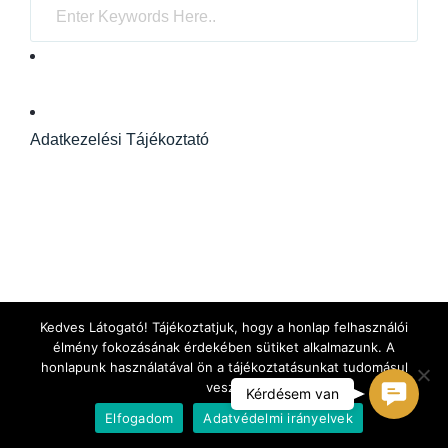
Adatkezelési Tájékoztató
Kedves Látogató! Tájékoztatjuk, hogy a honlap felhasználói
élmény fokozásának érdekében sütiket alkalmazunk. A
honlapunk használatával ön a tájékoztatásunkat tudomásul
veszi.
C
Kérdésem van
Elfogadom
Adatvédelmi irányelvek
o