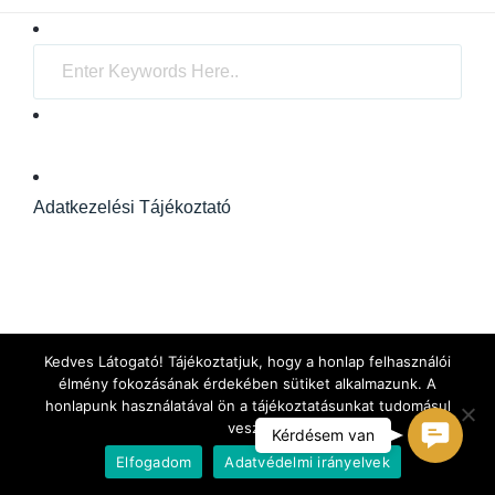
Adatkezelési Tájékoztató
Kedves Látogató! Tájékoztatjuk, hogy a honlap felhasználói
élmény fokozásának érdekében sütiket alkalmazunk. A
honlapunk használatával ön a tájékoztatásunkat tudomásul
veszi.
C
Kérdésem van
Elfogadom
Adatvédelmi irányelvek
o